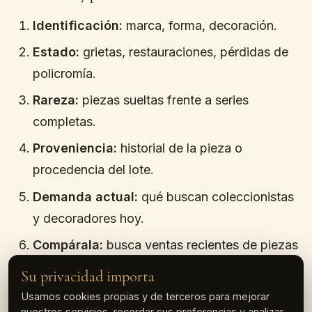
Identificación:
marca, forma, decoración.
Estado:
grietas, restauraciones, pérdidas de
policromía.
Rareza:
piezas sueltas frente a series
completas.
Proveniencia:
historial de la pieza o
procedencia del lote.
Demanda actual:
qué buscan coleccionistas
y decoradores hoy.
Compárala:
busca ventas recientes de piezas
similares.
Su privacidad importa
Decisión:
establece un rango de precio
Usamos cookies propias y de terceros para mejorar