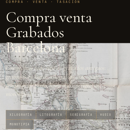
COMPRA · VENTA · TASACIÓN
Compra venta
Grabados
Barcelona
Compramos todo tipo de grabados antiguos:
grabados en hueco, xilografías, lineografías,
grabados en plano, litografías, serigrafías,
monotipias.
XILOGRAFÍA
LITOGRAFÍA
SERIGRAFÍA
HUECO
MONOTIPIA