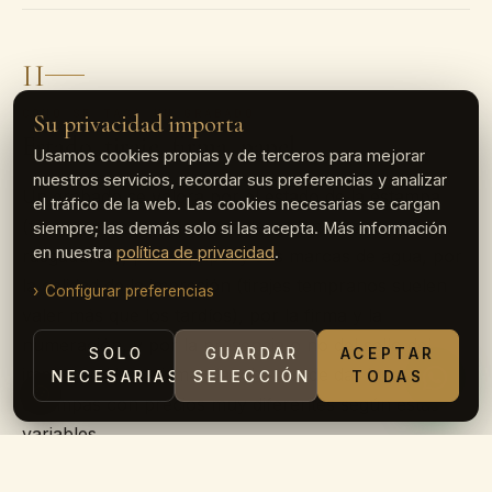
II
CÓMO SE TASA UN GRABADO
Su privacidad importa
Estado, tiraje, firma, papel
Usamos cookies propias y de terceros para mejorar
nuestros servicios, recordar sus preferencias y analizar
Un grabado se valora por el estado de la estampa
el tráfico de la web. Las cookies necesarias se cargan
(foxing, manchas de humedad, planchazos,
siempre; las demás solo si las acepta. Más información
en nuestra
política de privacidad
.
rasgaduras), por el papel y sus marcas de agua, por
la calidad de la impresión (tirajes tempranos suelen
Configurar preferencias
valer más que los tardíos), por la firma y la
numeración, y por la presencia o no del sello del
SOLO
GUARDAR
ACEPTAR
impresor. Una misma plancha puede dar lugar a
NECESARIAS
SELECCIÓN
TODAS
estampas con precios muy diferentes según estas
variables.
Por eso, al tasar grabados, examinamos cada hoja