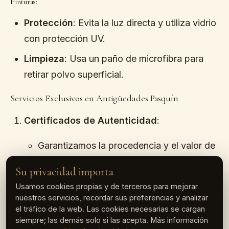
Pinturas:
Protección
: Evita la luz directa y utiliza vidrio
con protección UV.
Limpieza
: Usa un paño de microfibra para
retirar polvo superficial.
Servicios Exclusivos en Antigüedades Pasquín
Certificados de Autenticidad
:
Garantizamos la procedencia y el valor de
tus piezas mediante documentación
Su privacidad importa
profesional.
Usamos cookies propias y de terceros para mejorar
nuestros servicios, recordar sus preferencias y analizar
Restauración de Antigüedades
:
el tráfico de la web. Las cookies necesarias se cargan
siempre; las demás solo si las acepta. Más información