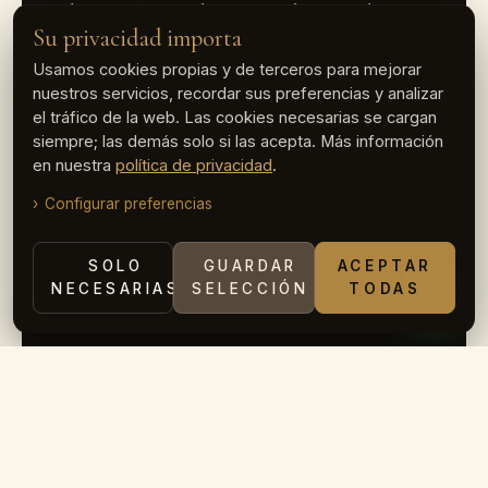
De lunes a viernes, de 10 a 14 y de 17 a 20 h
Su privacidad importa
Sábado y domingo, cerrado
Usamos cookies propias y de terceros para mejorar
VISÍTENOS
nuestros servicios, recordar sus preferencias y analizar
el tráfico de la web. Las cookies necesarias se cargan
Carrer dels Madrazo, 145
siempre; las demás solo si las acepta. Más información
Baixos, botiga, 08021 Barcelona
en nuestra
política de privacidad
.
ESCRÍBANOS
Configurar preferencias
pedropasquin@gmail.com
T. +34 932 006 731
SOLO
GUARDAR
ACEPTAR
M. +34 678 538 722
NECESARIAS
SELECCIÓN
TODAS
Copyright 2026 — Antigüedades
Pasquín
|
Política de privacidad
DISEÑO WEB Y SEO BY
POSICIONAMIENTO WEB BARCELONA