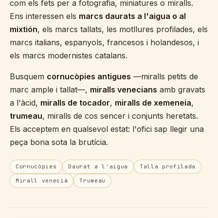
com els fets per a fotografia, miniatures o miralls.
Ens interessen els
marcs daurats a l'aigua o al
mixtión
, els marcs tallats, les motllures profilades, els
marcs italians, espanyols, francesos i holandesos, i
els marcs modernistes catalans.
Busquem
cornucòpies antigues
—miralls petits de
marc ample i tallat—,
miralls venecians
amb gravats
a l'àcid,
miralls de tocador
,
miralls de xemeneia
,
trumeau
, miralls de cos sencer i conjunts heretats.
Els acceptem en qualsevol estat: l'ofici sap llegir una
peça bona sota la brutícia.
Cornucòpies
Daurat a l'aigua
Talla profilada
Mirall venecià
Trumeau