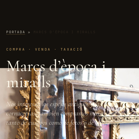
PORTADA
»
MARCS D’ÈPOCA I MIRALLS
COMPRA · VENDA · TAXACIÓ
Marcs d’època i
miralls
Nos interesan los espejos antiguos y las
cornucopias; también compramos marcos antiguos,
tanto de cuadros como de fotos o de espejos.