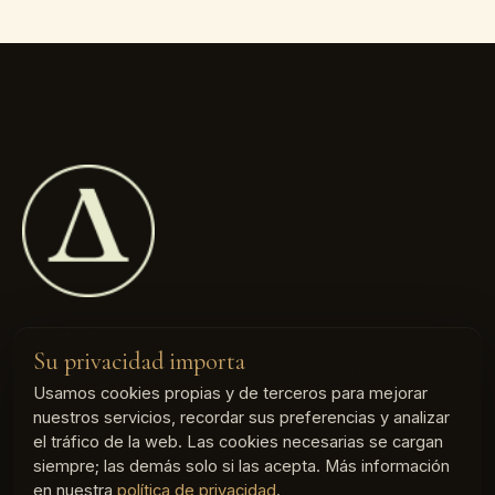
HORARIO
Su privacidad importa
De lunes a viernes, de 10 a 14 y de 17 a 20 h
Usamos cookies propias y de terceros para mejorar
Sábado y domingo, cerrado
nuestros servicios, recordar sus preferencias y analizar
el tráfico de la web. Las cookies necesarias se cargan
VISÍTENOS
siempre; las demás solo si las acepta. Más información
Carrer dels Madrazo, 145
en nuestra
política de privacidad
.