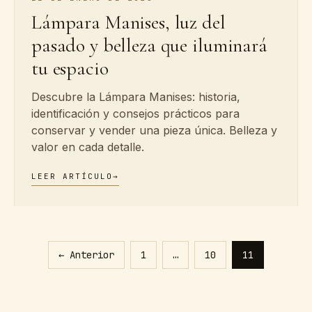
Lámpara Manises, luz del
pasado y belleza que iluminará
tu espacio
Descubre la Lámpara Manises: historia,
identificación y consejos prácticos para
conservar y vender una pieza única. Belleza y
valor en cada detalle.
LEER ARTÍCULO
→
Paginación
← Anterior
1
…
10
11
de
entradas